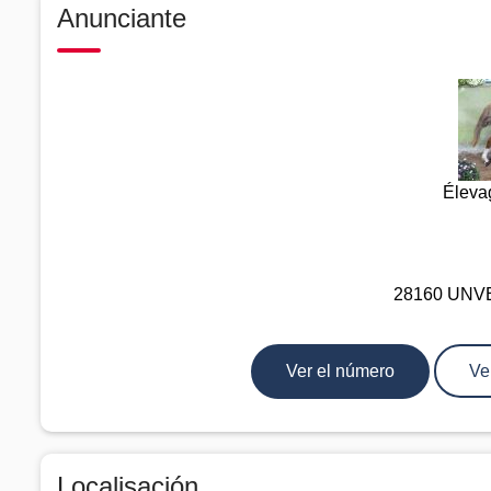
Anunciante
Éleva
28160 UNVER
Ver el número
Ve
Localisación