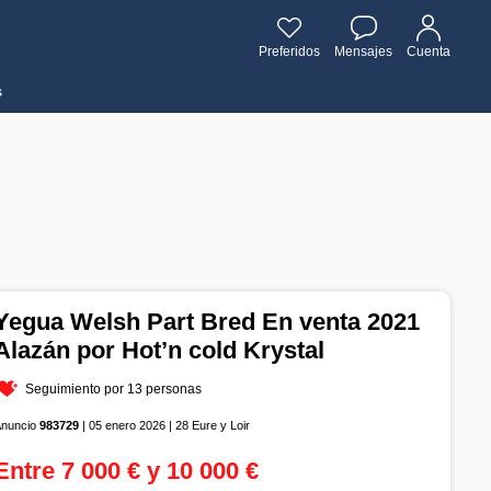
Preferidos
Mensajes
Cuenta
s
Yegua Welsh Part Bred En venta 2021
Alazán por Hot’n cold Krystal
Seguimiento por 13 personas
Anuncio
983729
| 05 enero 2026 | 28 Eure y Loir
Entre 7 000 € y 10 000 €