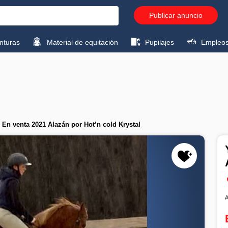
Publicar anuncio
turas
Material de equitación
Pupilajes
Empleo
En venta 2021 Alazán por Hot’n cold Krystal