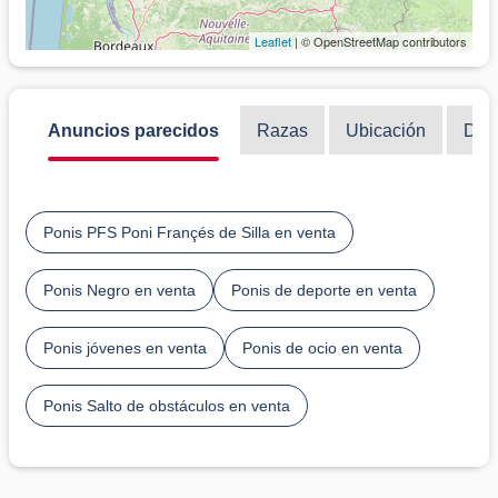
Leaflet
| © OpenStreetMap contributors
Anuncios parecidos
Razas
Ubicación
Disc
Ponis PFS Poni Françés de Silla en venta
Ponis Negro en venta
Ponis de deporte en venta
Ponis jóvenes en venta
Ponis de ocio en venta
Ponis Salto de obstáculos en venta