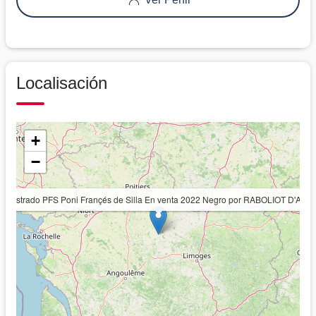
Localisación
+
−
lo castrado PFS Poni Françés de Silla En venta 2022 Negro por RABOLIOT D'A