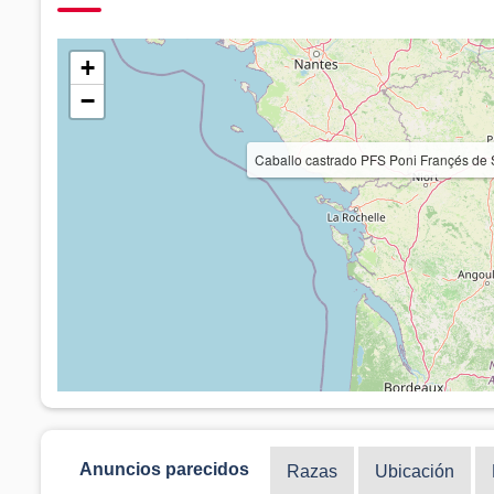
+
−
Caballo castrado PFS Poni Françés d
Anuncios parecidos
Razas
Ubicación