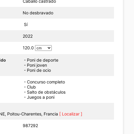
Caballo castrado
No desbravado
Sí
o
2022
120.0
ido
- Poni de deporte
- Poni joven
- Poni de ocio
- Concurso completo
- Club
- Salto de obstáculos
- Juegos a poni
E, Poitou-Charentes, Francia
[ Localizar ]
987292