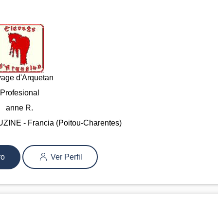
vage d'Arquetan
Profesional
anne R.
INE - Francia (Poitou-Charentes)
ro
Ver Perfil