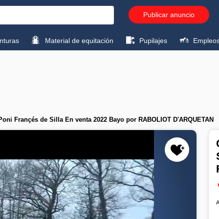
Publicar anuncio
turas
Material de equitación
Pupilajes
Empleo
 Poni Françés de Silla En venta 2022 Bayo por RABOLIOT D'ARQUETAN