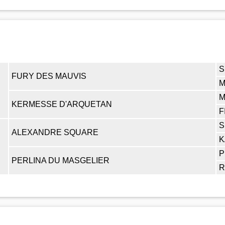
S
FURY DES MAUVIS
M
M
KERMESSE D'ARQUETAN
F
S
ALEXANDRE SQUARE
K
P
PERLINA DU MASGELIER
R