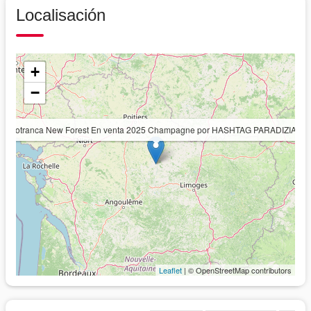
Localisación
+
−
Potranca New Forest En venta 2025 Champagne por HASHTAG PARADIZIAK
Leaflet
| © OpenStreetMap contributors