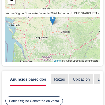
−
Yegua Origine Constatée En venta 2024 Tordo por SLOUP STARQUETAN
Leaflet
| © OpenStreetMap contributors
Anuncios parecidos
Razas
Ubicación
Disc
Ponis Origine Constatée en venta