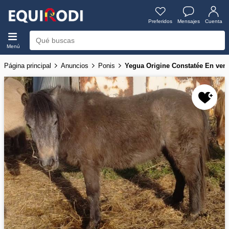
Preferidos
Mensajes
Cuenta
Menú
Página principal
Anuncios
Ponis
Yegua Origine Constatée En ve