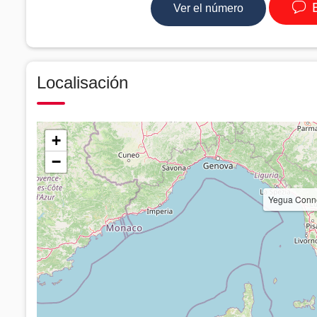
E
Ver el número
Localisación
+
−
Yegua Conne