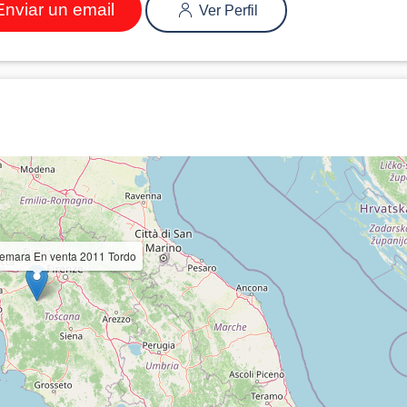
nviar un email
Ver Perfil
mara En venta 2011 Tordo