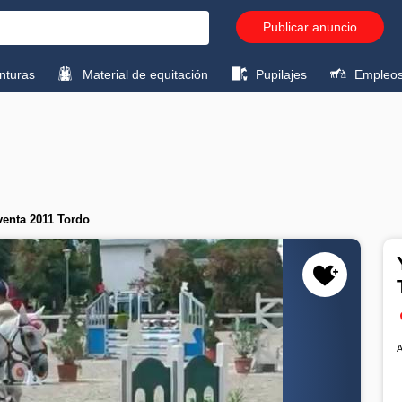
Publicar anuncio
turas
Material de equitación
Pupilajes
Empleo
enta 2011 Tordo