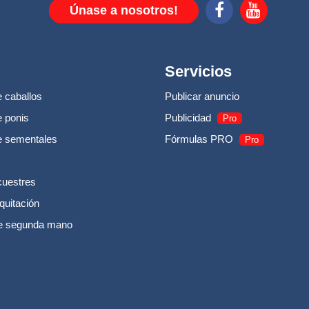
Únase a nosotros!
Servicios
 caballos
Publicar anuncio
 ponis
Publicidad
Pro
e sementales
Fórmulas PRO
Pro
cuestres
quitación
e segunda mano