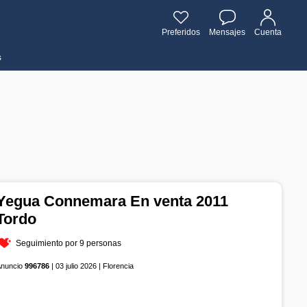
Preferidos
Mensajes
Cuenta
s
Yegua Connemara En venta 2011
Tordo
Seguimiento por 9 personas
Anuncio
996786
| 03 julio 2026 | Florencia