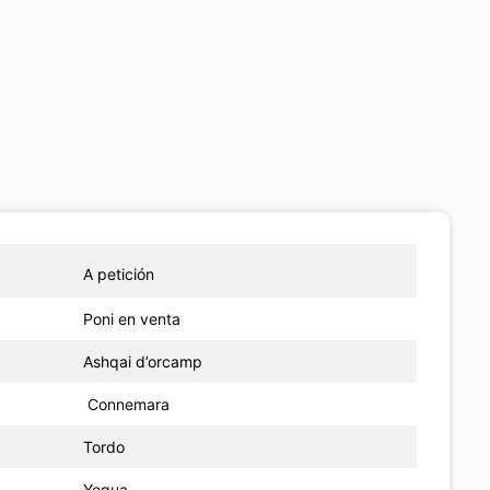
A petición
Poni en venta
Ashqai d’orcamp
Connemara
Tordo
Yegua