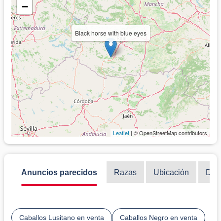
−
Black horse with blue eyes
Leaflet
| © OpenStreetMap contributors
Anuncios parecidos
Razas
Ubicación
Disc
Caballos Lusitano en venta
Caballos Negro en venta