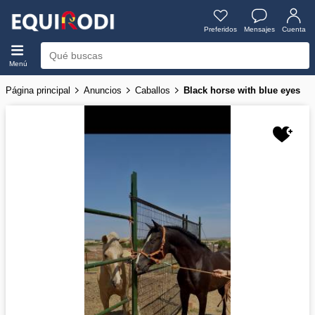
Preferidos
Mensajes
Cuenta
Menú
Página principal
Anuncios
Caballos
Black horse with blue eyes