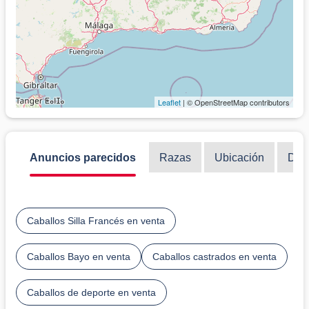
Leaflet
| © OpenStreetMap contributors
Anuncios parecidos
Razas
Ubicación
Disc
Caballos Silla Francés en venta
Caballos Bayo en venta
Caballos castrados en venta
Caballos de deporte en venta