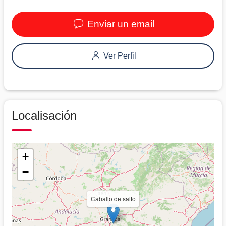
Enviar un email
Ver Perfil
Localisación
+
−
Caballo de salto