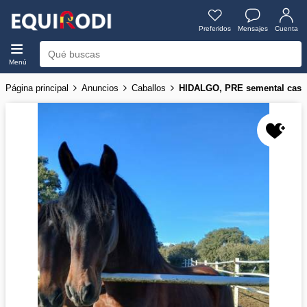
Preferidos
Mensajes
Cuenta
Menú
Página principal
Anuncios
Caballos
HIDALGO, PRE semental casta