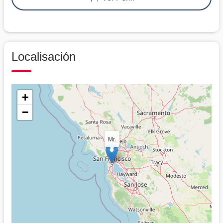
Localisación
+
−
Mr.