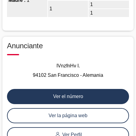
Madre :
1
1
1
1
Anunciante
IVnzfnHv I.
94102 San Francisco - Alemania
Ver el número
Ver la página web
Ver Perfil