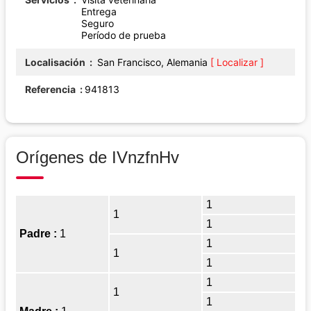
Entrega
Seguro
Período de prueba
Localisación
San Francisco, Alemania
[ Localizar ]
Referencia
941813
Orígenes de IVnzfnHv
1
1
1
Padre :
1
1
1
1
1
1
1