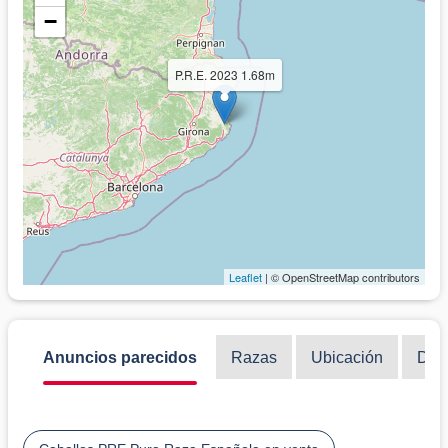
−
P.R.E. 2023 1.68m
Leaflet
| © OpenStreetMap contributors
Anuncios parecidos
Razas
Ubicación
Disc