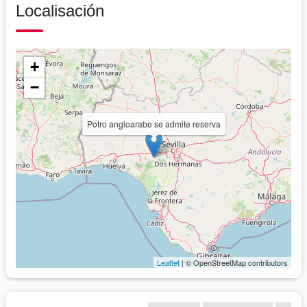
Localisación
+
−
Potro angloarabe se admite reserva
Leaflet
| © OpenStreetMap contributors