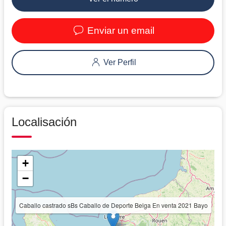
Enviar un email
Ver Perfil
Localisación
+
−
Caballo castrado sBs Caballo de Deporte Belga En venta 2021 Bayo