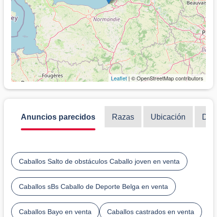
Leaflet
| © OpenStreetMap contributors
Anuncios parecidos
Razas
Ubicación
Disc
Caballos Salto de obstáculos Caballo joven en venta
Caballos sBs Caballo de Deporte Belga en venta
Caballos Bayo en venta
Caballos castrados en venta