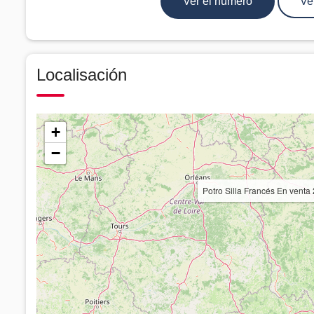
Ver el número
Ve
Localisación
+
−
Potro Silla Francés En ve