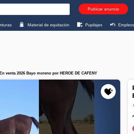
Publicar anuncio
turas
Material de equitación
Pupilajes
Empleo
s En venta 2026 Bayo moreno por HEROE DE CAFENY