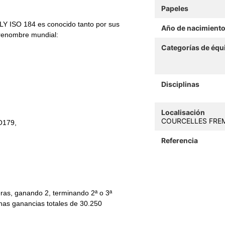
Papeles
 ISO 184 es conocido tanto por sus
Año de nacimient
 renombre mundial:
Categorías de équ
Disciplinas
Localisación
COURCELLES FREMO
O179,
Referencia
reras, ganando 2, terminando 2ª o 3ª
nas ganancias totales de 30.250