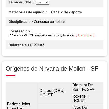
Tamaño
164.0
Categorías de équido
- Caballo de deporte
Disciplinas
- Concurso completo
Localisación
DAMPIERRE, Champaña Ardenas, Francia
[ Localizar ]
Referencia
1002587
Orígenes de Nirvana de Molion - SF
Diamant De
Semilly, SFA
Diarado(DEU),
HOLST
Roxette I,
HOLST
Padre :
Joker
L’Arc De
D’euskadi