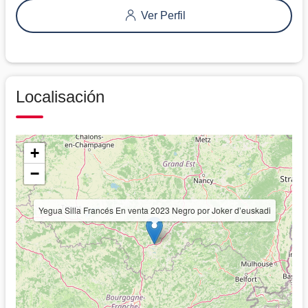
Ver Perfil
Localisación
+
−
Yegua Silla Francés En venta 2023 Negro por Joker d’euskadi