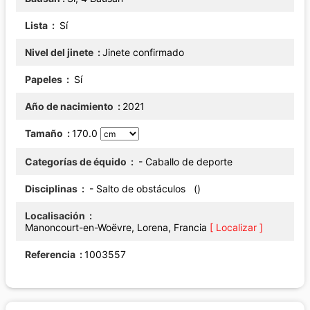
Lista
Sí
Nivel del jinete
Jinete confirmado
Papeles
Sí
Año de nacimiento
2021
Tamaño
170.0
Categorías de équido
- Caballo de deporte
Disciplinas
- Salto de obstáculos ()
Localisación
Manoncourt-en-Woëvre, Lorena, Francia
[ Localizar ]
Referencia
1003557