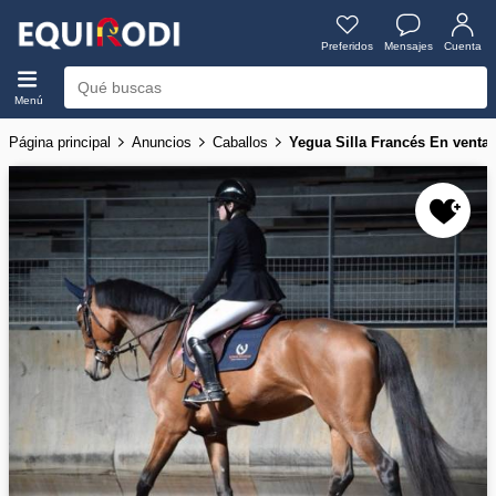
Preferidos
Mensajes
Cuenta
Menú
Página principal
Anuncios
Caballos
Yegua Silla Francés En venta