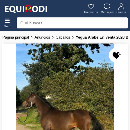
Preferidos
Mensajes
Cuenta
Menú
Página principal
Anuncios
Caballos
Yegua Arabe En venta 2020 B