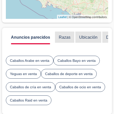
Leaflet
| © OpenStreetMap contributors
Anuncios parecidos
Razas
Ubicación
Disc
Caballos Arabe en venta
Caballos Bayo en venta
Yeguas en venta
Caballos de deporte en venta
Caballos de cría en venta
Caballos de ocio en venta
Caballos Raid en venta