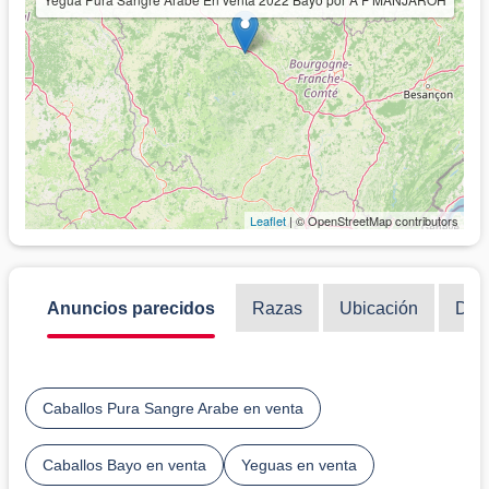
Leaflet
| © OpenStreetMap contributors
Anuncios parecidos
Razas
Ubicación
Disc
Caballos Pura Sangre Arabe en venta
Caballos Bayo en venta
Yeguas en venta