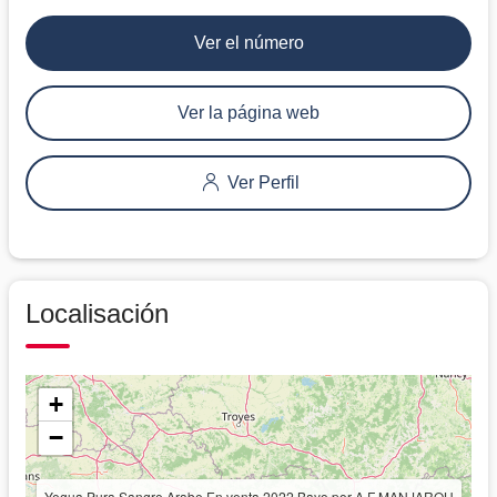
Ver el número
Ver la página web
Ver Perfil
Localisación
+
−
Yegua Pura Sangre Arabe En venta 2022 Bayo por A F MANJAROH