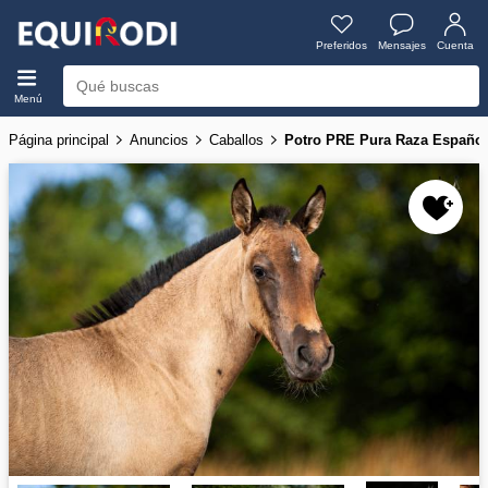
Preferidos
Mensajes
Cuenta
Menú
Página principal
Anuncios
Caballos
Potro PRE Pura Raza Español