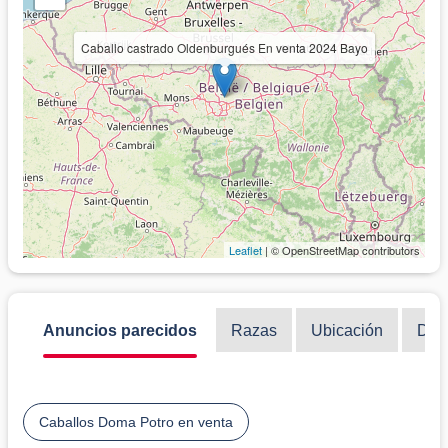
Caballo castrado Oldenburgués En venta 2024 Bayo
Leaflet
| © OpenStreetMap contributors
Anuncios parecidos
Razas
Ubicación
Disc
Caballos Doma Potro en venta