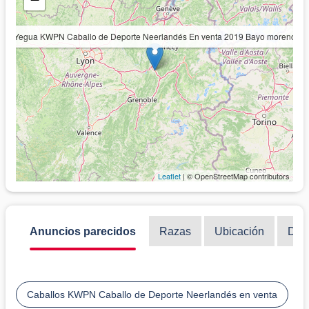
Yegua KWPN Caballo de Deporte Neerlandés En venta 2019 Bayo moreno
Leaflet
| © OpenStreetMap contributors
Anuncios parecidos
Razas
Ubicación
Disc
Caballos KWPN Caballo de Deporte Neerlandés en venta