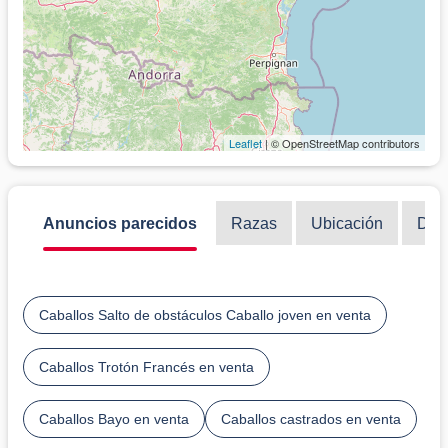
Leaflet
| © OpenStreetMap contributors
Anuncios parecidos
Razas
Ubicación
Disc
Caballos Salto de obstáculos Caballo joven en venta
Caballos Trotón Francés en venta
Caballos Bayo en venta
Caballos castrados en venta