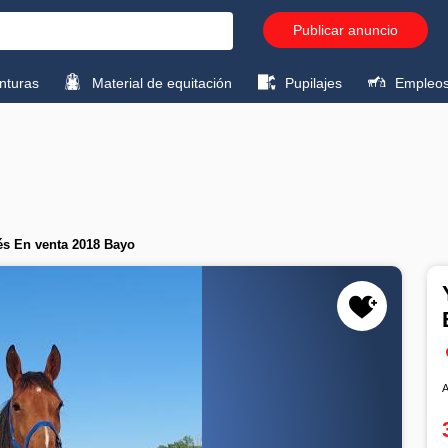
Publicar anuncio
turas
Material de equitación
Pupilajes
Empleo
és En venta 2018 Bayo