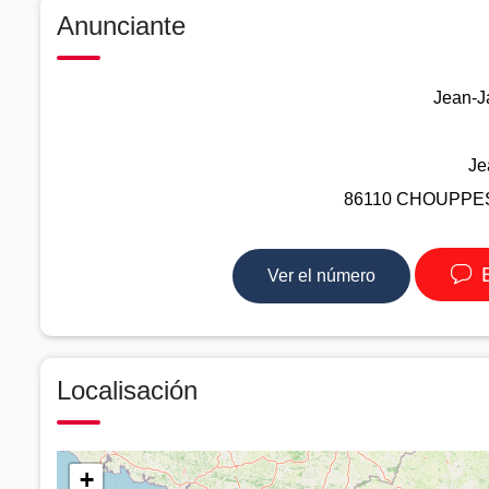
Anunciante
Jean-
Je
86110 CHOUPPES -
E
Ver el número
Localisación
+