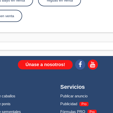
s Bayo en venta
Yeguas en venta
 en venta
Únase a nosotros!
Servicios
 caballos
Publicar anuncio
 ponis
Publicidad
Pro
e sementales
Fórmulas PRO
Pro