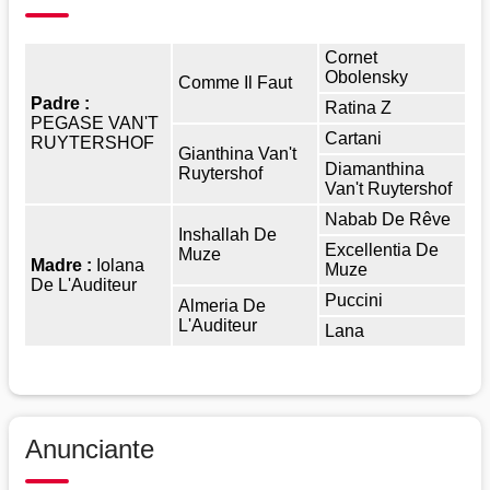
Cornet
Obolensky
Comme Il Faut
Padre :
Ratina Z
PEGASE VAN'T
Cartani
RUYTERSHOF
Gianthina Van't
Diamanthina
Ruytershof
Van't Ruytershof
Nabab De Rêve
Inshallah De
Excellentia De
Muze
Madre :
Iolana
Muze
De L'Auditeur
Puccini
Almeria De
L'Auditeur
Lana
Anunciante