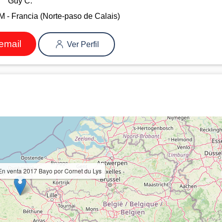
Guy C.
Francia (Norte-paso de Calais)
email
Ver Perfil
n venta 2017 Bayo por Cornet du Lys