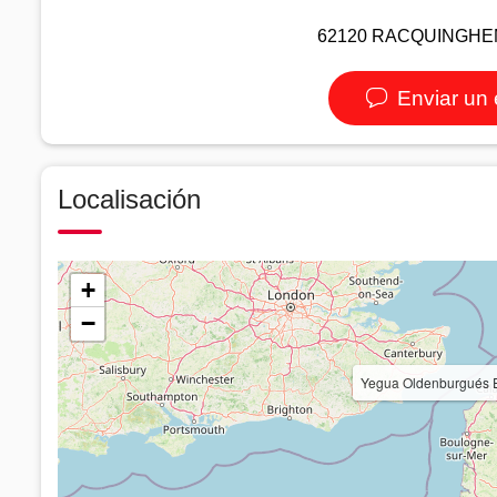
62120 RACQUINGHEM - 
Enviar un 
Localisación
+
−
Yegua Oldenburgués E