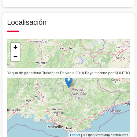
Localisación
+
−
Yegua de ganadería Trakehner En venta 2010 Bayo moreno por SOLERO
Leaflet
| © OpenStreetMap contributors