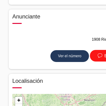
Anunciante
1908 Rid
E
Ver el número
Localisación
+