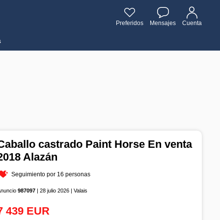
Preferidos
Mensajes
Cuenta
s
Caballo castrado Paint Horse En venta
2018 Alazán
Seguimiento por 16 personas
Anuncio
987097
| 28 julio 2026 | Valais
7 439 EUR