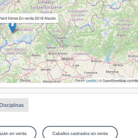
Paint Horse En venta 2018 Alazán
Leaflet
| © OpenStreetMap contrib
Disciplinas
azán en venta
Caballos castrados en venta