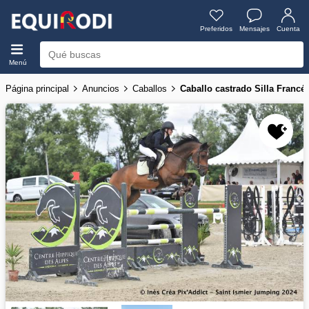
Preferidos
Mensajes
Cuenta
Menú
Página principal
Anuncios
Caballos
Caballo castrado Silla Francé