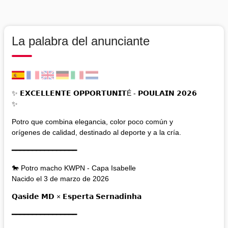
La palabra del anunciante
✨ 𝗘𝗫𝗖𝗘𝗟𝗟𝗘𝗡𝗧𝗘 𝗢𝗣𝗣𝗢𝗥𝗧𝗨𝗡𝗜𝗧É - 𝗣𝗢𝗨𝗟𝗔𝗜𝗡 𝟮𝟬𝟮𝟲
✨
Potro que combina elegancia, color poco común y
orígenes de calidad, destinado al deporte y a la cría.
━━━━━━━━━━━━━━━━
🐎 Potro macho KWPN - Capa Isabelle
Nacido el 3 de marzo de 2026
𝗤𝗮𝘀𝗶𝗱𝗲 𝗠𝗗 × 𝗘𝘀𝗽𝗲𝗿𝘁𝗮 𝗦𝗲𝗿𝗻𝗮𝗱𝗶𝗻𝗵𝗮
━━━━━━━━━━━━━━━━