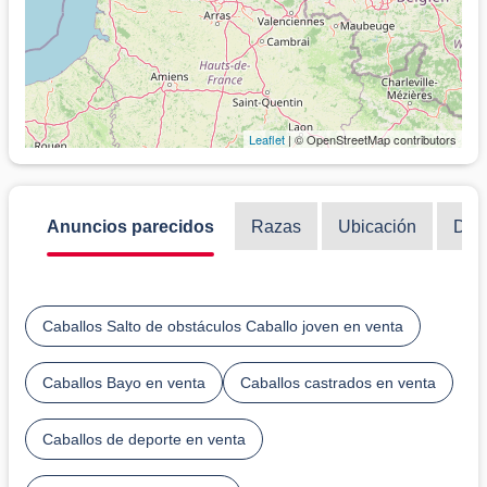
Leaflet
| © OpenStreetMap contributors
Anuncios parecidos
Razas
Ubicación
Disc
Caballos Salto de obstáculos Caballo joven en venta
Caballos Bayo en venta
Caballos castrados en venta
Caballos de deporte en venta