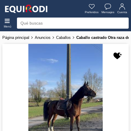
Preferidos
Mensajes
Cuenta
Menú
Página principal
Anuncios
Caballos
Caballo castrado Otra raza de