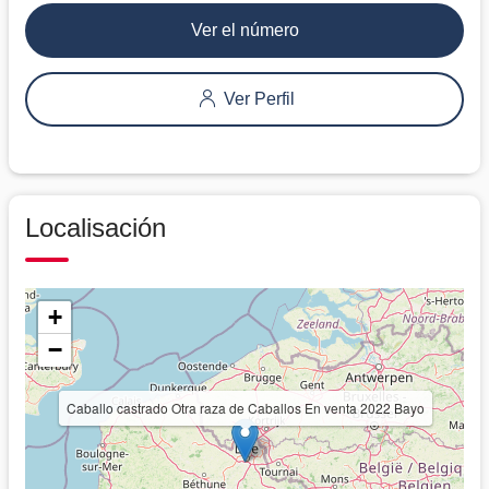
Ver el número
Ver Perfil
Localisación
+
−
Caballo castrado Otra raza de Caballos En venta 2022 Bayo