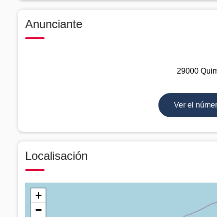
Anunciante
29000 Quimp
Ver el núme
Localisación
+
−