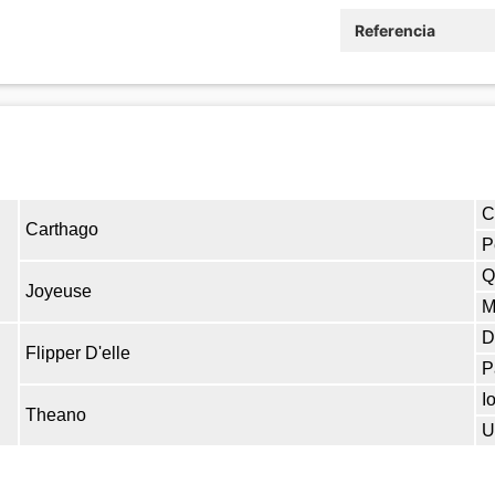
Referencia
C
Carthago
P
Q
Joyeuse
M
D
Flipper D'elle
P
I
Theano
U