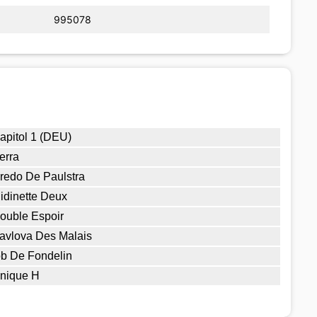
995078
apitol 1 (DEU)
erra
redo De Paulstra
idinette Deux
ouble Espoir
avlova Des Malais
ob De Fondelin
nique H