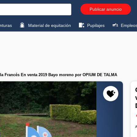
Publicar anuncio
turas
Material de equitación
Pupilajes
Empleo
illa Francés En venta 2019 Bayo moreno por OPIUM DE TALMA