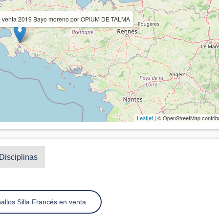
 En venta 2019 Bayo moreno por OPIUM DE TALMA
Leaflet
| © OpenStreetMap contrib
Disciplinas
allos Silla Francés en venta