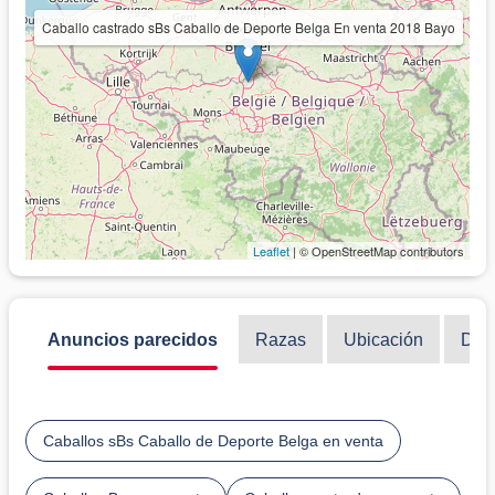
Caballo castrado sBs Caballo de Deporte Belga En venta 2018 Bayo
Leaflet
| © OpenStreetMap contributors
Anuncios parecidos
Razas
Ubicación
Disc
Caballos sBs Caballo de Deporte Belga en venta