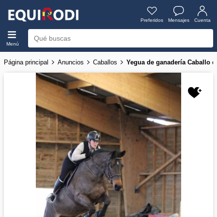
Preferidos
Mensajes
Cuenta
Menú
Página principal
Anuncios
Caballos
Yegua de ganadería Caballo d