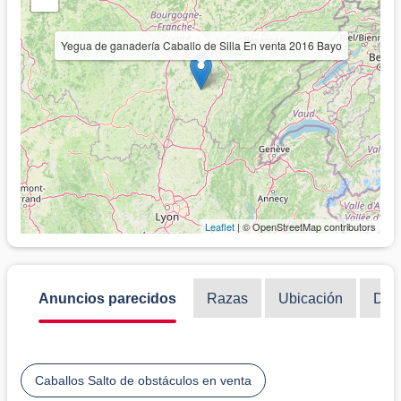
Yegua de ganadería Caballo de Silla En venta 2016 Bayo
Leaflet
| © OpenStreetMap contributors
Anuncios parecidos
Razas
Ubicación
Disc
Caballos Salto de obstáculos en venta