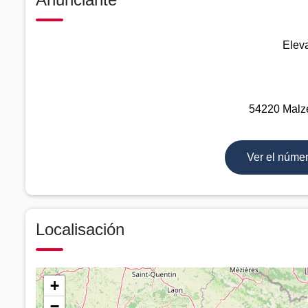
Elev
54220 Malze
Ver el núme
Localisación
+
−