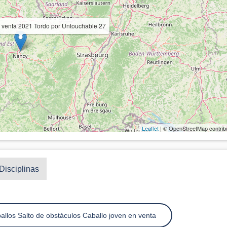
n venta 2021 Tordo por Untouchable 27
Leaflet
| © OpenStreetMap contrib
Disciplinas
allos Salto de obstáculos Caballo joven en venta