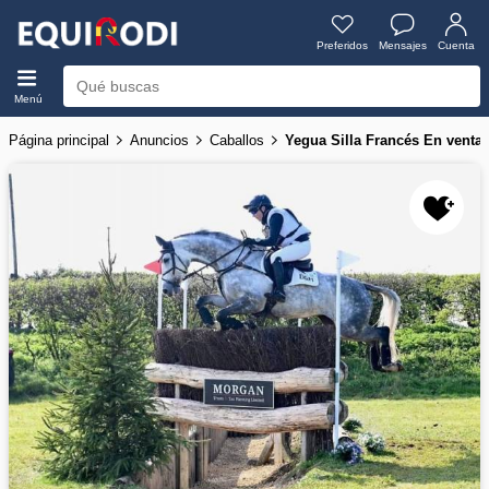
Preferidos
Mensajes
Cuenta
Menú
Página principal
Anuncios
Caballos
Yegua Silla Francés En venta