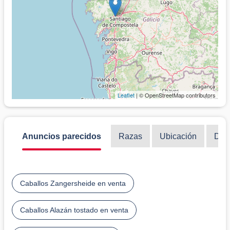
Leaflet
| © OpenStreetMap contributors
Anuncios parecidos
Razas
Ubicación
Disc
Caballos Zangersheide en venta
Caballos Alazán tostado en venta