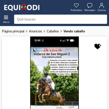
Preferidos
Mensajes
Cuenta
Menú
Página principal
Anuncios
Caballos
Vendo caballo