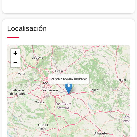
Localisación
+
−
Venta caballo lusitano