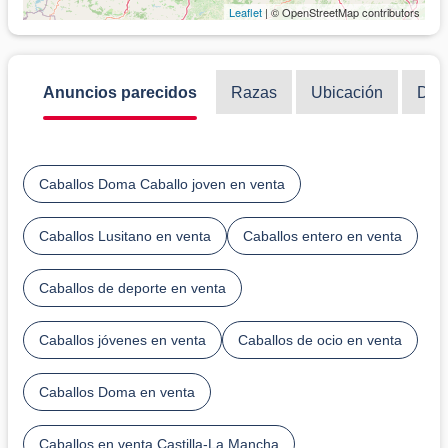
Leaflet
| © OpenStreetMap contributors
Anuncios parecidos
Razas
Ubicación
Disc
Caballos Doma Caballo joven en venta
Caballos Lusitano en venta
Caballos entero en venta
Caballos de deporte en venta
Caballos jóvenes en venta
Caballos de ocio en venta
Caballos Doma en venta
Caballos en venta Castilla-La Mancha