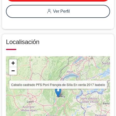
Ver Perfil
Localisación
+
−
Caballo castrado PFS Poni Françés de Silla En venta 2017 Isabelo