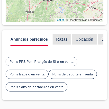
Leaflet
| © OpenStreetMap contributors
Anuncios parecidos
Razas
Ubicación
Disc
Ponis PFS Poni Françés de Silla en venta
Ponis Isabelo en venta
Ponis de deporte en venta
Ponis Salto de obstáculos en venta