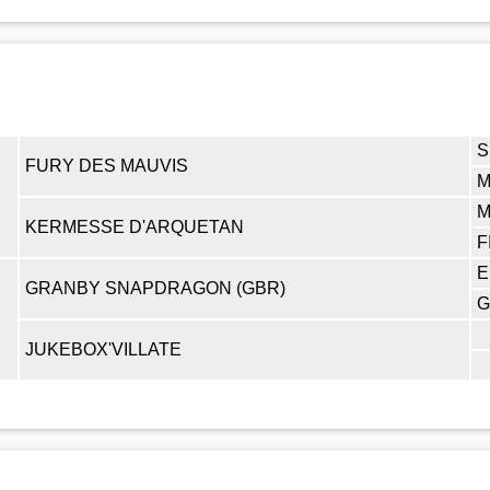
S
FURY DES MAUVIS
M
M
KERMESSE D'ARQUETAN
F
E
GRANBY SNAPDRAGON (GBR)
G
JUKEBOX'VILLATE