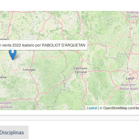
 En venta 2022 Isabelo por RABOLIOT D'ARQUETAN
Leaflet
| © OpenStreetMap contrib
Disciplinas