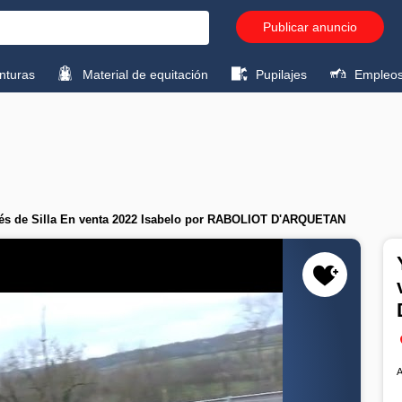
Publicar anuncio
turas
Material de equitación
Pupilajes
Empleo
és de Silla En venta 2022 Isabelo por RABOLIOT D'ARQUETAN