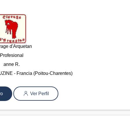
vage d'Arquetan
Profesional
anne R.
INE - Francia (Poitou-Charentes)
ro
Ver Perfil