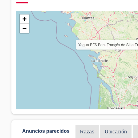
+
−
Yegua PFS Poni Françés de Silla
Anuncios parecidos
Razas
Ubicación