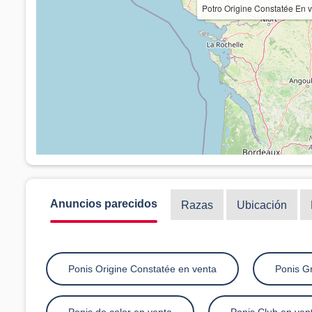
Potro Origine Constatée E
Anuncios parecidos
Razas
Ubicación
Ponis Origine Constatée en venta
Ponis Gr
Ponis de color en venta
Ponis Club en ven