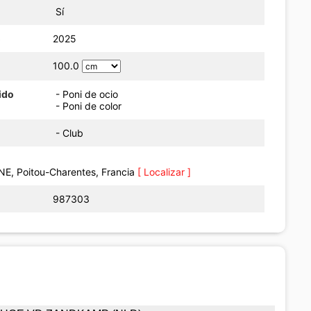
Sí
o
2025
100.0
ido
- Poni de ocio
- Poni de color
- Club
E, Poitou-Charentes, Francia
[ Localizar ]
987303