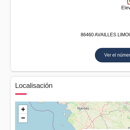
Ele
86460 AVAILLES LIMOUZ
Ver el núme
Localisación
+
−