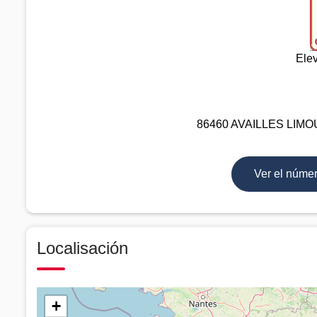
Ele
86460 AVAILLES LIMOUZ
Ver el núme
Localisación
+