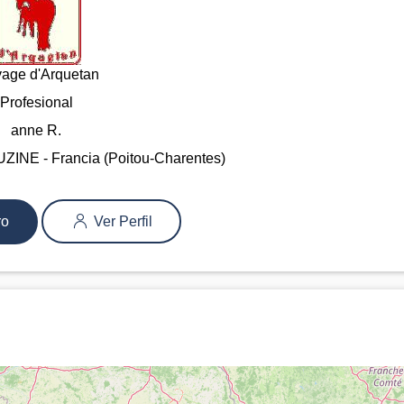
vage d'Arquetan
Profesional
anne R.
INE - Francia (Poitou-Charentes)
ro
Ver Perfil