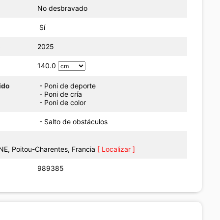
No desbravado
Sí
o
2025
140.0
ido
- Poni de deporte
- Poni de cría
- Poni de color
- Salto de obstáculos
E, Poitou-Charentes, Francia
[ Localizar ]
989385