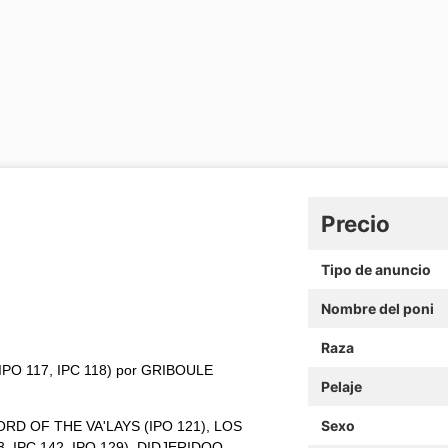
Precio
Tipo de anuncio
Nombre del poni
Raza
PO 117, IPC 118) por GRIBOULE
Pelaje
Sexo
LORD OF THE VA'LAYS (IPO 121), LOS
3, IPC 142, IPO 129), DIDJERIDOO