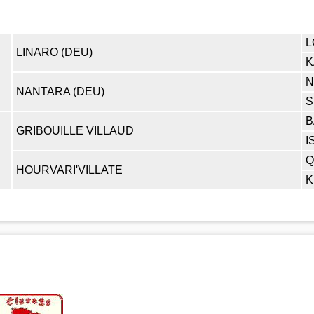
L
LINARO (DEU)
K
N
NANTARA (DEU)
S
B
GRIBOUILLE VILLAUD
I
Q
HOURVARI'VILLATE
K