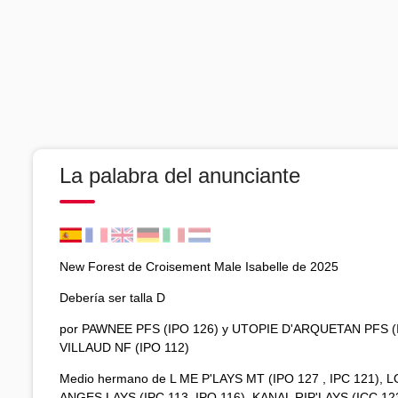
La palabra del anunciante
New Forest de Croisement Male Isabelle de 2025
Debería ser talla D
por PAWNEE PFS (IPO 126) y UTOPIE D'ARQUETAN PFS (I
VILLAUD NF (IPO 112)
Medio hermano de L ME P'LAYS MT (IPO 127 , IPC 121), 
ANGES LAYS (IPC 113, IPO 116), KANAL RIP'LAYS (ICC 12