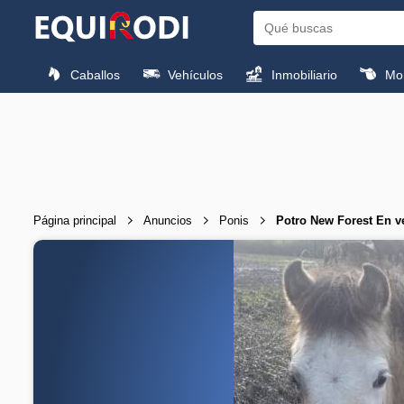
Caballos
Vehículos
Inmobiliario
Mon
Página principal
Anuncios
Ponis
Potro New Forest En v