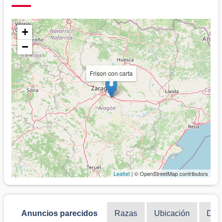
+
−
Frison con carta
Leaflet
| © OpenStreetMap contributors
Anuncios parecidos
Razas
Ubicación
Disc