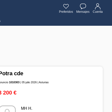
Preferidos
Mensajes
Cuenta
s
Potra cde
Anuncio
1010303
| 05 julio 2026 | Asturias
3 200 €
MH H.