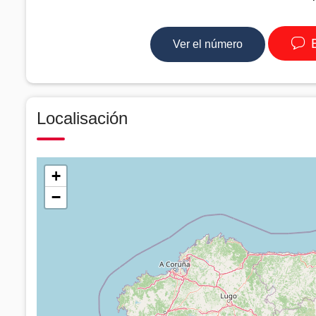
E
Ver el número
Localisación
+
−