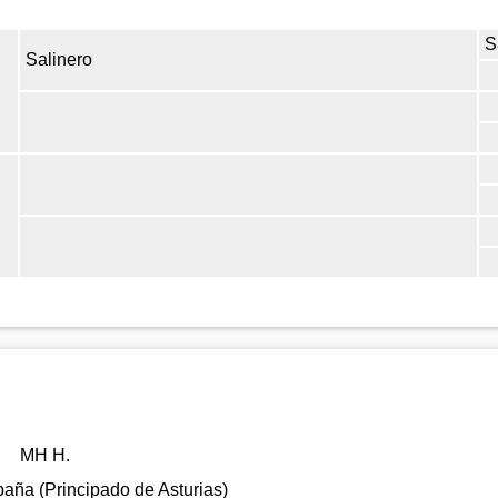
S
Salinero
MH H.
aña (Principado de Asturias)