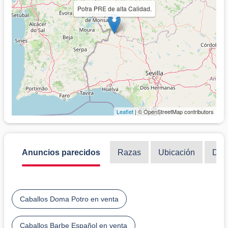
Potra PRE de alta Calidad.
Leaflet
| © OpenStreetMap contributors
Anuncios parecidos
Razas
Ubicación
Disc
Caballos Doma Potro en venta
Caballos Barbe Español en venta