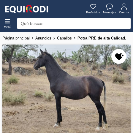
Preferidos
Mensajes
Cuenta
Menú
Página principal
Anuncios
Caballos
Potra PRE de alta Calidad.