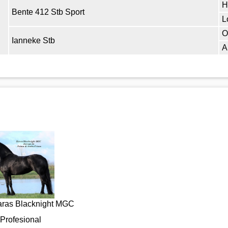
H
Bente 412 Stb Sport
L
O
Ianneke Stb
A
ras Blacknight MGC
Profesional