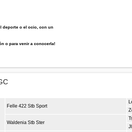
el deporte o el ocio, con un
n o para venir a conocerla!
MGC
L
Felle 422 Stb Sport
Z
T
Waldenia Stb Ster
J