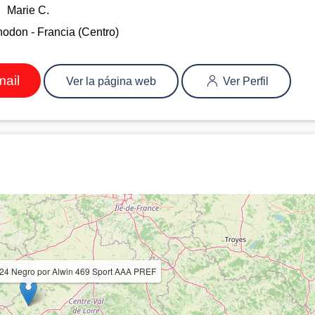
Marie C.
odon - Francia (Centro)
mail
Ver la página web
Ver Perfil
024 Negro por Alwin 469 Sport AAA PREF