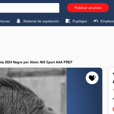
Publicar anuncio
turas
Material de equitación
Pupilajes
Empleo
nta 2024 Negro por Alwin 469 Sport AAA PREF