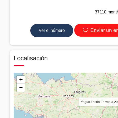
37110 month
Enviar un e
Ver el número
Localisación
+
−
Yegua Frisón En venta 2