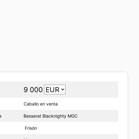
9 000
Caballo en venta
o
Besserat Blacknighty MGC
Frisón