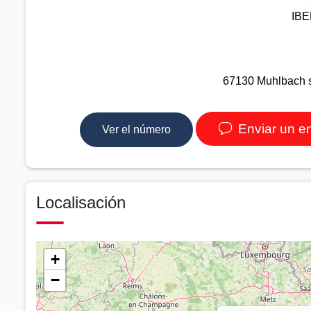
IB
67130 Muhlbach su
Enviar un e
Ver el número
Localisación
+
−