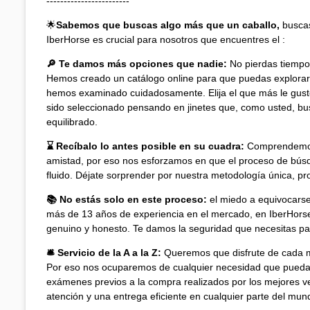
------------------------
🌟
Sabemos que buscas algo más que un caballo,
buscas
IberHorse es crucial para nosotros que encuentres el :
🔎 Te damos más opciones que nadie:
No pierdas tiempo
Hemos creado un catálogo online para que puedas explorar 
hemos examinado cuidadosamente. Elija el que más le gust
sido seleccionado pensando en jinetes que, como usted, b
equilibrado.
⌛ Recíbalo lo antes posible en su cuadra:
Comprendemos 
amistad, por eso nos esforzamos en que el proceso de búsq
fluido. Déjate sorprender por nuestra metodología única, pro
📚 No estás solo en este proceso:
el miedo a equivocarse
más de 13 años de experiencia en el mercado, en IberHors
genuino y honesto. Te damos la seguridad que necesitas pa
🛎️ Servicio de la A a la Z:
Queremos que disfrute de cada 
Por eso nos ocuparemos de cualquier necesidad que pueda 
exámenes previos a la compra realizados por los mejores ve
atención y una entrega eficiente en cualquier parte del mun