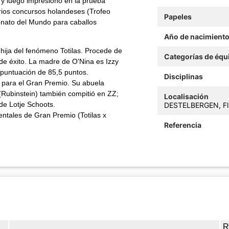
y luego impresionó en la prueba
rios concursos holandeses (Trofeo
Papeles
onato del Mundo para caballos
Año de nacimient
ija del fenómeno Totilas. Procede de
Categorías de équ
de éxito. La madre de O'Nina es Izzy
 puntuación de 85,5 puntos.
Disciplinas
 para el Gran Premio. Su abuela
(Rubinstein) también compitió en ZZ;
Localisación
e Lotje Schoots.
DESTELBERGEN, Fla
ntales de Gran Premio (Totilas x
Referencia
R