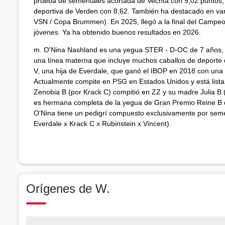
prueba de sementales acortada de Vechta con 9,02 puntos, 
deportiva de Verden con 8,62. También ha destacado en va
VSN / Copa Brummen). En 2025, llegó a la final del Campe
jóvenes. Ya ha obtenido buenos resultados en 2026.
m. O'Nina Nashland es una yegua STER - D-OC de 7 años, h
una línea materna que incluye muchos caballos de deporte 
V, una hija de Everdale, que ganó el IBOP en 2018 con una
Actualmente compite en PSG en Estados Unidos y está lista
Zenobia B (por Krack C) compitió en ZZ y su madre Julia B 
es hermana completa de la yegua de Gran Premio Reine B d
O'Nina tiene un pedigrí compuesto exclusivamente por seme
Everdale x Krack C x Rubinstein x Vincent).
Orígenes de W.