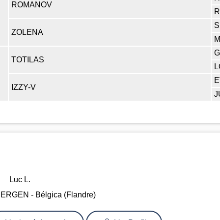
ROMANOV
R
S
ZOLENA
M
G
TOTILAS
L
E
IZZY-V
J
Luc L.
RGEN - Bélgica (Flandre)