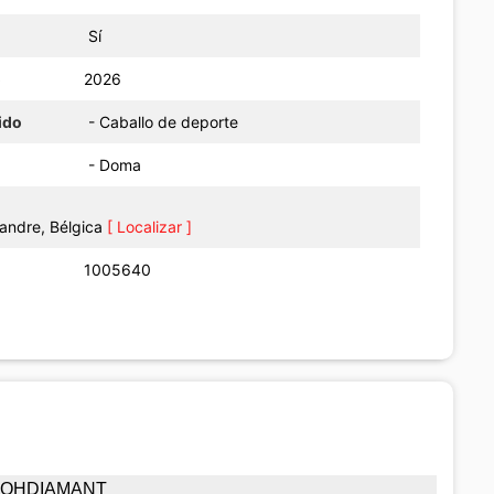
Sí
o
2026
ido
- Caballo de deporte
- Doma
ndre, Bélgica
[ Localizar ]
1005640
OHDIAMANT