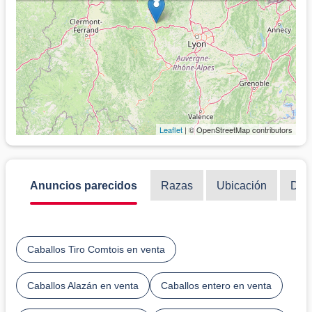
Leaflet
| © OpenStreetMap contributors
Anuncios parecidos
Razas
Ubicación
Disc
Caballos Tiro Comtois en venta
Caballos Alazán en venta
Caballos entero en venta