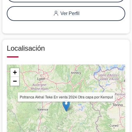
Ver Perfil
Localisación
+
−
Potranca Akhal Teke En venta 2024 Otra capa por Kemput