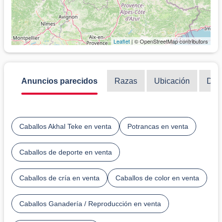
Leaflet
| © OpenStreetMap contributors
Anuncios parecidos
Razas
Ubicación
Disc
Caballos Akhal Teke en venta
Potrancas en venta
Caballos de deporte en venta
Caballos de cría en venta
Caballos de color en venta
Caballos Ganadería / Reproducción en venta