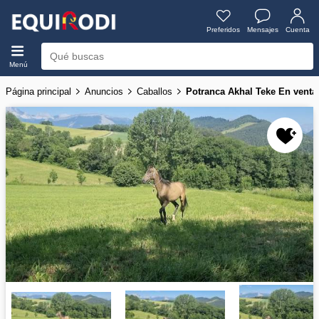
Preferidos
Mensajes
Cuenta
Menú
Página principal
Anuncios
Caballos
Potranca Akhal Teke En venta